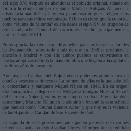
del siglo XV, después de abandonar el poblado original, situado en
torno a la ermita mudéjar de Santa María la Antigua. Al poco, la
aristocracia madrileña y la nueva y poderosa burguesía eligen estos
pueblos para sus retiros veraniegos. Si bien es cierto que la conocida
como “Quinta de Miranda” existía desde el siglo XV, la irrupción de
este Carabanchel “ciudad de vacaciones” se dio principalmente a
partir del siglo XVIII.
Por desgracia, la mayor parte de aquellos palacios y casas señoriales
ha desaparecido, sobre todo a raíz de que en 1948 se produjera la
anexión a Madrid y con ello ambos pueblos se convirtieran en
barrios adoptivos de toda la mano de obra que llegaba a la capital en
los duros años de posguerra.
Aun así, en Carabanchel Bajo todavía podemos admirar tres de
aquellas posesiones de recreo. La primera de ellas es la que adquirió
el comerciante y banquero Miguel Nájera en 1846. En su origen,
esta finca, actual colegio de La Milagrosa (antiguo Nuestra Señora
del Carmen - Nájera), era un gran campo de olivos. Fue el también
comerciante Mariano Gil quien la adquirió y levantó la casa señorial
que bautizó como “Quinta Buenos Aires” y que hoy es la vivienda
de las Hijas de la Caridad de San Vicente de Paúl.
La segunda de estas posesiones que sigue en pie es la del marqués
de Vellisca, actual colegio Capitán Cortés. El origen de este edificio