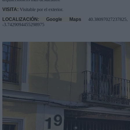
VISITA:
Visitable por el exterior.
LOCALIZACIÓN: Google Maps
40.38097027237825,
-3.7429094455298975