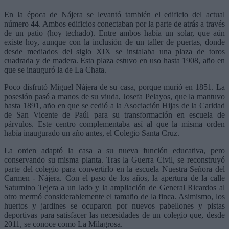
En la época de Nájera se levantó también el edificio del actual
número 44. Ambos edificios conectaban por la parte de atrás a través
de un patio (hoy techado). Entre ambos había un solar, que aún
existe hoy, aunque con la inclusión de un taller de puertas, donde
desde mediados del siglo XIX se instalaba una plaza de toros
cuadrada y de madera. Esta plaza estuvo en uso hasta 1908, año en
que se inauguró la de La Chata.
Poco disfrutó Miguel Nájera de su casa, porque murió en 1851. La
posesión pasó a manos de su viuda, Josefa Pelayos, que la mantuvo
hasta 1891, año en que se cedió a la Asociación Hijas de la Caridad
de San Vicente de Paúl para su transformación en escuela de
párvulos. Este centro complementaba así al que la misma orden
había inaugurado un año antes, el Colegio Santa Cruz.
La orden adaptó la casa a su nueva función educativa, pero
conservando su misma planta. Tras la Guerra Civil, se reconstruyó
parte del colegio para convertirlo en la escuela Nuestra Señora del
Carmen - Nájera. Con el paso de los años, la apertura de la calle
Saturnino Tejera a un lado y la ampliación de General Ricardos al
otro mermó considerablemente el tamaño de la finca. Asimismo, los
huertos y jardines se ocuparon por nuevos pabellones y pistas
deportivas para satisfacer las necesidades de un colegio que, desde
2011, se conoce como La Milagrosa.