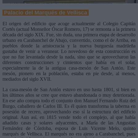
Palacio del Marqués de Vellisca
El origen del edificio que acoge actualmente al Colegio Capitán
Cortés (actual Monseñor Óscar Romero, 17) se remonta a la primera
década del siglo XIX. Fue, sin duda, una primera etapa de desarrollo
urbano en Carabanchel de Abajo, convertido, como el de Arriba, en
pueblos donde la aristocracia y la nueva burguesía madrileña
gustaba de venir a veranear. Lo novedoso de esta construcción es
que no fue levantada desde la nada, sino que se aprovecharon las
diferentes construcciones y cimientos que había en el solar,
especialmente la de la antigua casa-mesón de San Antón. Este
mesón, pionero en la población, estaba en pie desde, al menos,
mediados del siglo XVII.
La casa-mesón de San Antón estuvo en uso hasta 1801, si bien en
los últimos años se cree que estuvo abandonada o muy deteriorada.
En ese año compra todo el conjunto don Manuel Fernando Ruiz del
Burgo, caballero de Carlos III. Es él quien transforma la taberna en
posesión de recreo, aprovechando eso sí la estructura del edificio
original. Aun así, en 1815 vende todo el complejo, al que había
añadido casas y solares adyacentes, a María de las Angustias
Fernández de Córdoba, esposa de Luis Vicente Melo, quinto
marqués de Vellisca. El marqués no era ajeno a Carabanchel, pues