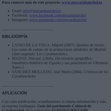
Para conocer más de este proyecto
:
www.porcarabanchel.es
Email:
info@porcarabanchel.es
Facebook:
www.facebook.com/porcarabanchel
Instagram:
www.instagram.com/porcarabanchel
__________________________
BIBLIOGRFÍA
LASSO DE LA VEGA, Miguel (2007).
Quintas de recreo.
Las casas de campo de la aristocracia alrededor de Madrid.
Libro segundo: Los Carabancheles
.
MADOZ, Pascual. (1846).
Diccionario geográfico-
estadístico-histórico de España y sus posesiones de Ultramar.
Tomo 5
SÁNCHEZ MOLLEDO, José María (2004).
Crónicas de los
Carabancheles
__________________________
APLICACIÓN
Con cada publicación, actualizaremos la misma información y más,
en nuestra Audioguía:
Guía del patrimonio Cultural de
Carabanchel
, de la aplicación
AUDIOGUIDESAPP