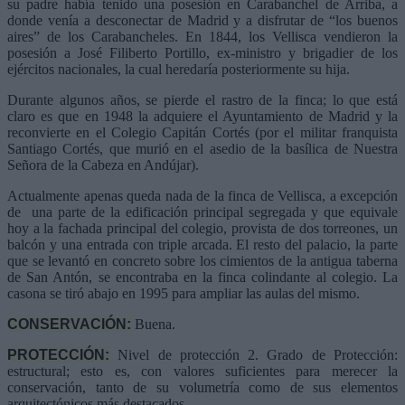
su padre había tenido una posesión en Carabanchel de Arriba, a
donde venía a desconectar de Madrid y a disfrutar de “los buenos
aires” de los Carabancheles. En 1844, los Vellisca vendieron la
posesión a José Filiberto Portillo, ex-ministro y brigadier de los
ejércitos nacionales, la cual heredaría posteriormente su hija.
Durante algunos años, se pierde el rastro de la finca; lo que está
claro es que en 1948 la adquiere el Ayuntamiento de Madrid y la
reconvierte en el Colegio Capitán Cortés (por el militar franquista
Santiago Cortés, que murió en el asedio de la basílica de Nuestra
Señora de la Cabeza en Andújar).
Actualmente apenas queda nada de la finca de Vellisca, a excepción
de una parte de la edificación principal segregada y que equivale
hoy a la fachada principal del colegio, provista de dos torreones, un
balcón y una entrada con triple arcada. El resto del palacio, la parte
que se levantó en concreto sobre los cimientos de la antigua taberna
de San Antón, se encontraba en la finca colindante al colegio. La
casona se tiró abajo en 1995 para ampliar las aulas del mismo.
CONSERVACIÓN:
Buena.
PROTECCIÓN:
Nivel de protección 2. Grado de Protección:
estructural; esto es, con valores suficientes para merecer la
conservación, tanto de su volumetría como de sus elementos
arquitectónicos más destacados.