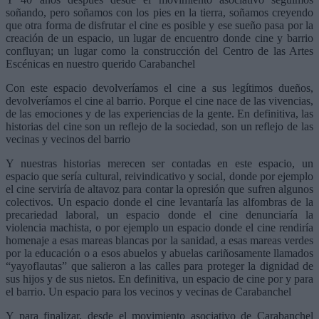
soñando, pero soñamos con los pies en la tierra, soñamos creyendo
que otra forma de disfrutar el cine es posible y ese sueño pasa por la
creación de un espacio, un lugar de encuentro donde cine y barrio
confluyan; un lugar como la construcción del Centro de las Artes
Escénicas en nuestro querido Carabanchel
Con este espacio devolveríamos el cine a sus legítimos dueños,
devolveríamos el cine al barrio. Porque el cine nace de las vivencias,
de las emociones y de las experiencias de la gente. En definitiva, las
historias del cine son un reflejo de la sociedad, son un reflejo de las
vecinas y vecinos del barrio
Y nuestras historias merecen ser contadas en este espacio, un
espacio que sería cultural, reivindicativo y social, donde por ejemplo
el cine serviría de altavoz para contar la opresión que sufren algunos
colectivos. Un espacio donde el cine levantaría las alfombras de la
precariedad laboral, un espacio donde el cine denunciaría la
violencia machista, o por ejemplo un espacio donde el cine rendiría
homenaje a esas mareas blancas por la sanidad, a esas mareas verdes
por la educación o a esos abuelos y abuelas cariñosamente llamados
“yayoflautas” que salieron a las calles para proteger la dignidad de
sus hijos y de sus nietos. En definitiva, un espacio de cine por y para
el barrio. Un espacio para los vecinos y vecinas de Carabanchel
Y para finalizar, desde el movimiento asociativo de Carabanchel