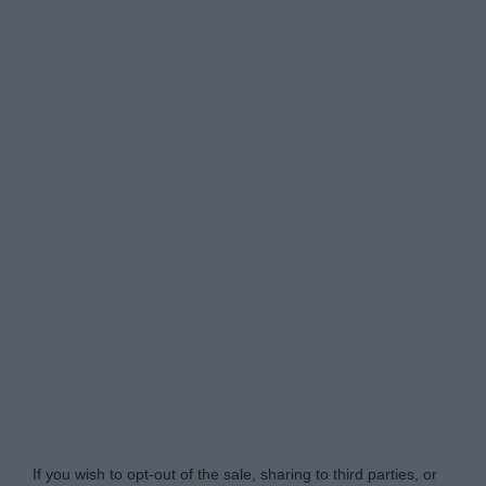
A Voces de Carabanchel -
Do Not Process My
Personal Information
If you wish to opt-out of the sale, sharing to third parties, or