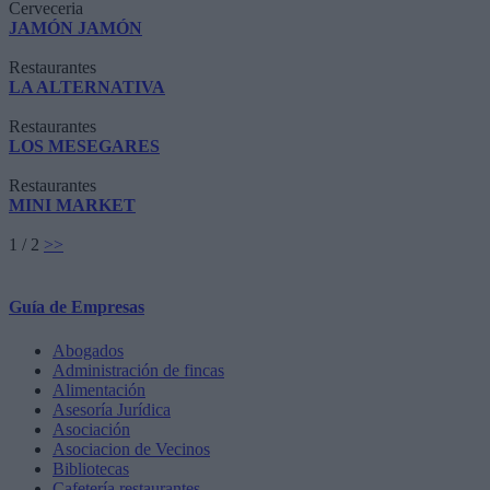
Cerveceria
JAMÓN JAMÓN
Restaurantes
LA ALTERNATIVA
Restaurantes
LOS MESEGARES
Restaurantes
MINI MARKET
1 / 2
>>
Guía de Empresas
Abogados
Administración de fincas
Alimentación
Asesoría Jurídica
Asociación
Asociacion de Vecinos
Bibliotecas
Cafetería restaurantes