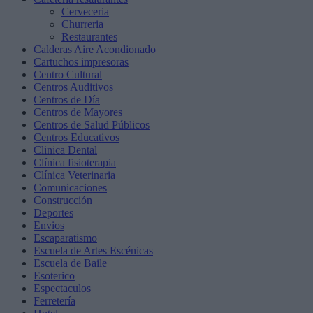
Cerveceria
Churreria
Restaurantes
Calderas Aire Acondionado
Cartuchos impresoras
Centro Cultural
Centros Auditivos
Centros de Día
Centros de Mayores
Centros de Salud Públicos
Centros Educativos
Clinica Dental
Clínica fisioterapia
Clínica Veterinaria
Comunicaciones
Construcción
Deportes
Envios
Escaparatismo
Escuela de Artes Escénicas
Escuela de Baile
Esoterico
Espectaculos
Ferretería