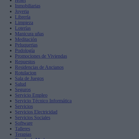
Hotel
Inmobiliarias
Joyeria
Librería
Limpieza
Loterías
Manicura uñas
Meditación
Peluquerias
Podología
Promociones de Viviendas
Repuestos
Residencias de Ancianos
Rotulacion
Sala de Juegos
Salud
Seguros
Servicio Empleo
Servicio Técnico Informática
Servicios
Servicios Electricidad
Servicios Sociales
Software
Talleres
Terapias