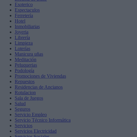
Esoterico
Espectaculos
Ferretería
Hotel
Inmobiliarias
Joyeria
Librería
Limpieza
Loterías
Manicura uñas
Meditación
Peluquerias
Podología
Promociones de Viviendas
Repuestos
Residencias de Ancianos
Rotulacion
Sala de Juegos
Salud
Seguros
Servicio Empleo
Servicio Técnico Informática
Servicios
Servicios Electricidad
Servicios Sociales