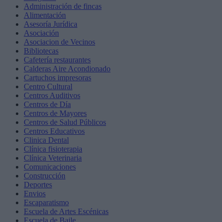
Administración de fincas
Alimentación
Asesoría Jurídica
Asociación
Asociacion de Vecinos
Bibliotecas
Cafetería restaurantes
Calderas Aire Acondionado
Cartuchos impresoras
Centro Cultural
Centros Auditivos
Centros de Día
Centros de Mayores
Centros de Salud Públicos
Centros Educativos
Clinica Dental
Clínica fisioterapia
Clínica Veterinaria
Comunicaciones
Construcción
Deportes
Envios
Escaparatismo
Escuela de Artes Escénicas
Escuela de Baile