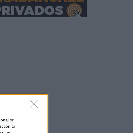
sonal or
ection to
ou may