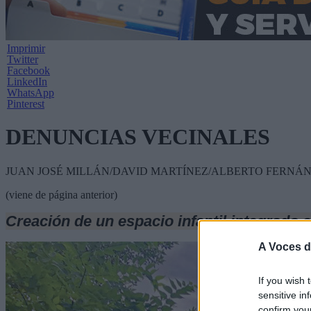
Imprimir
Twitter
Facebook
LinkedIn
WhatsApp
Pinterest
DENUNCIAS VECINALES
JUAN JOSÉ MILLÁN/DAVID MARTÍNEZ/ALBERTO FERNÁNDEZ
(viene de página anterior)
Creación de un espacio infantil integrado e
A Voces d
If you wish 
sensitive in
confirm you