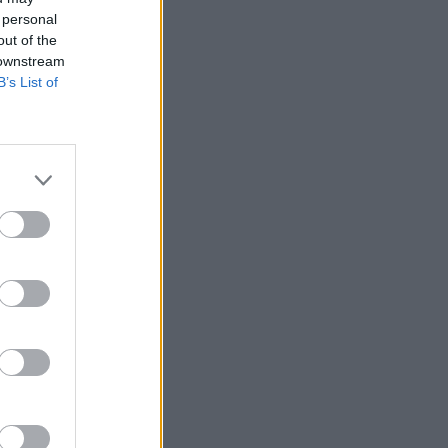
 personal
out of the
 downstream
B’s List of