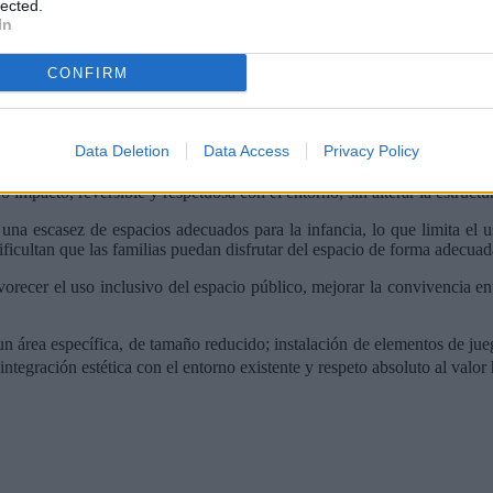
lected.
In
CONFIRM
ide Madrid, el portal de participación ciudadana del Ayuntamiento, rel
Data Deletion
Data Access
Privacy Policy
 un área secundaria de la finca, un área actualmente infrautilizada y si
tivo es mejorar el uso público del espacio por parte de familias con
ajo impacto, reversible y respetuosa con el entorno, sin alterar la estruct
e una escasez de espacios adecuados para la infancia, lo que limita el u
 dificultan que las familias puedan disfrutar del espacio de forma adecua
orecer el uso inclusivo del espacio público, mejorar la convivencia ent
e un área específica, de tamaño reducido; instalación de elementos de jue
ntegración estética con el entorno existente y respeto absoluto al valor h