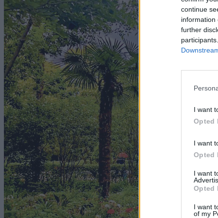
continue se
information 
further disc
participants
Downstream 
Persona
I want t
Opted 
I want t
Opted 
I want 
Advertis
Opted 
I want t
of my P