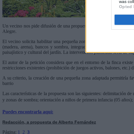
was col
Opted 
Un vecino nos pide difusión de una propuesta que ha presentado en Dec
Alegre.
El vecino solicita habilitar una pequeña zona infantil (0 a 5 años) en
(madera, arena), bancos y sombra, integrada en el entorno. El obje
paisajístico y cultural del jardín. La intervención planteada sería de b
El autor de la petición considera que en el entorno de la finca exist
restricciones existentes (prohibición de juegos activos, balones, etc.)
A su criterio, la creación de una pequeña zona adaptada permitiría fav
barrio
Las características de la propuesta son las siguientes: delimitación d
y zonas de sombra; orientación a niños de primera infancia (05 años); i
Puedes encontrarla aquí:
Redacción, a propuesta de Alberto Fernández
Página:
1
2
3