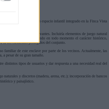
ativa a la creación de un espacio infantil integrado en la Finca Vista
n elementos históricos relevantes. Incluiría elementos de juego natural
 niños pequeños, manteniendo en todo momento el carácter histórico,
ura ni los elementos protegidos del conjunto.
so familiar de este enclave por parte de los vecinos. Actualmente, las
da, a pesar de su gran tamaño.
re distintos tipos de usuarios y dar respuesta a una necesidad real del
go naturales y discretos (madera, arena, etc.); incorporación de bancos
istórico y paisajístico.