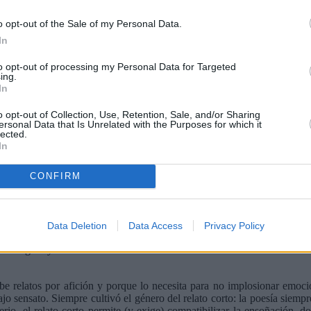
o opt-out of the Sale of my Personal Data.
In
to opt-out of processing my Personal Data for Targeted
ing.
In
o opt-out of Collection, Use, Retention, Sale, and/or Sharing
ersonal Data that Is Unrelated with the Purposes for which it
lected.
In
CONFIRM
ulaciones
está formado por cinco narraciones que no están relacionadas
Data Deletion
Data Access
Privacy Policy
 que los relatos, excepto el titulado
Confusión subterránea
, tienen 
onológico y la ineficacia de la razón frente a los sentimientos son otro
ibe relatos por afición y porque lo necesita para no implosionar emoc
jo sensato. Siempre cultivó el género del relato corto: la poesía siempre
erio, el relato corto permite (y exige) compatibilizar la ensoñación, 