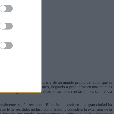
 entre sí más allá de su autoría y de un mundo propio del autor que es
todos algún elemento fantástico, llegando a producirse en uno de ellos
s de los rasgos comunes en unas narraciones con las que os sentiréis, a
ionalmente, según reconoce. El hecho de vivir en una gran ciudad ha
 se le ha resistido, incluso como lector, y considera la extensión de la
dos factores que pueden parecer opuestos, sobre todo si hay elementos