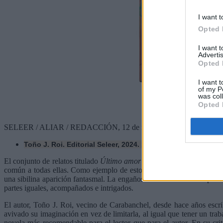
I want t
Opted 
I want 
Advertis
Opted 
I want t
of my P
was col
Opted 
SELEER / ALIAR / REDACCIÓN, 12 de noviembre de 2024
Toño J. Roi. Editorial Seleer, 2024. 182 páginas
El conjunto de relatos titulado
Último amor con chocolate y otras fab
común a todas ellas. Como ejemplo de esto último podemos mencionar
una sibilina aparición fantasmal. La engañosa linealidad del tiempo cr
partes iguales, acompañados e intrigados.
El autor, Toño J. Roi, vecino de Carabanchel, desde hace años escr
avivado su imaginación en vez de limitarla, al igual que tener un traba
novela más recomendable para el lector que para el autor. En su crit