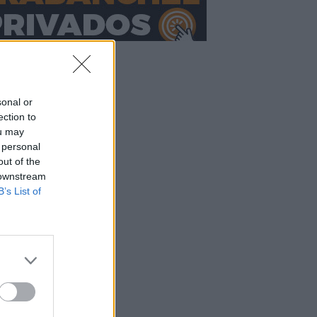
sonal or
ection to
ou may
 personal
out of the
 downstream
B’s List of