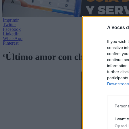
Imprimir
Twitter
A Voces d
Facebook
LinkedIn
WhatsApp
If you wish 
Pinterest
sensitive in
confirm you
‘Último amor con chocolate y ot
continue se
information 
further disc
participants
Downstream 
Persona
I want t
Opted 