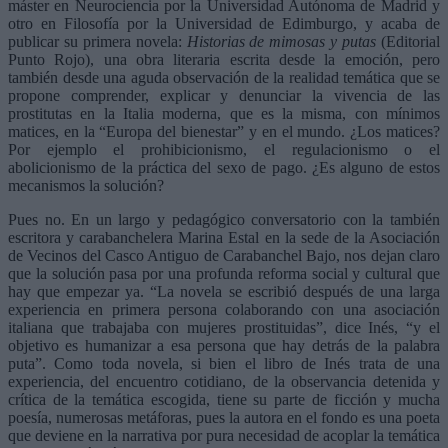
máster en Neurociencia por la Universidad Autónoma de Madrid y
otro en Filosofía por la Universidad de Edimburgo, y acaba de
publicar su primera novela:
Historias de mimosas y putas
(Editorial
Punto Rojo), una obra literaria escrita desde la emoción, pero
también desde una aguda observación de la realidad temática que se
propone comprender, explicar y denunciar la vivencia de las
prostitutas en la Italia moderna, que es la misma, con mínimos
matices, en la “Europa del bienestar” y en el mundo. ¿Los matices?
Por ejemplo el prohibicionismo, el regulacionismo o el
abolicionismo de la práctica del sexo de pago. ¿Es alguno de estos
mecanismos la solución?
Pues no. En un largo y pedagógico conversatorio con la también
escritora y carabanchelera Marina Estal en la sede de la Asociación
de Vecinos del Casco Antiguo de Carabanchel Bajo, nos dejan claro
que la solución pasa por una profunda reforma social y cultural que
hay que empezar ya. “La novela se escribió después de una larga
experiencia en primera persona colaborando con una asociación
italiana que trabajaba con mujeres prostituidas”, dice Inés, “y el
objetivo es humanizar a esa persona que hay detrás de la palabra
puta”. Como toda novela, si bien el libro de Inés trata de una
experiencia, del encuentro cotidiano, de la observancia detenida y
crítica de la temática escogida, tiene su parte de ficción y mucha
poesía, numerosas metáforas, pues la autora en el fondo es una poeta
que deviene en la narrativa por pura necesidad de acoplar la temática