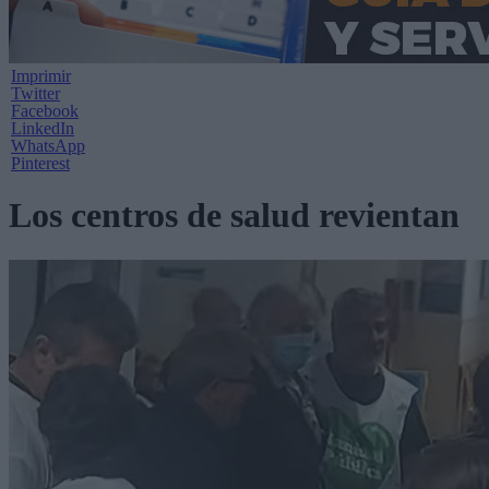
Imprimir
Twitter
Facebook
LinkedIn
WhatsApp
Pinterest
Los centros de salud revientan