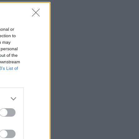
sonal or
ection to
ou may
 personal
out of the
 downstream
B’s List of