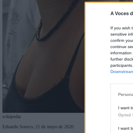
A Voces d
If you wish 
sensitive in
confirm you
continue se
information 
further disc
participants
Downstream 
Persona
I want t
Opted 
wikipedia
Eduardo Soruco, 21 de mayo de 2020
I want t