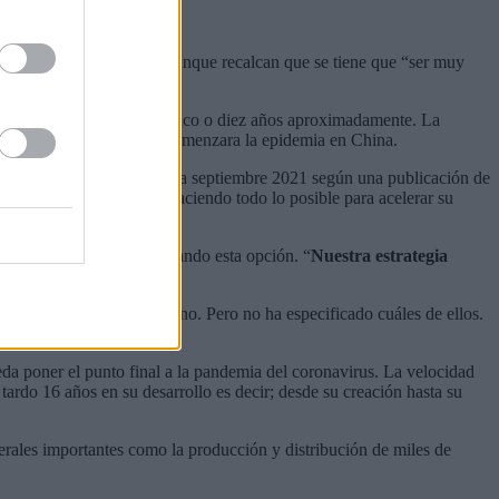
mejor de los casos.
 se muestran alentadores aunque recalcan que se tiene que “ser muy
ad podría tardar entre cinco o diez años aproximadamente. La
artida un año desde que comenzara la epidemia en China.
a vacuna estaría lista para septiembre 2021 según una publicación de
unque señalo que están haciendo todo lo posible para acelerar su
e la EMA no está contemplando esta opción. “
Nuestra estrategia
, explicó.
opa a principios del verano. Pero no ha especificado cuáles de ellos.
da poner el punto final a la pandemia del coronavirus. La velocidad
tardo 16 años en su desarrollo es decir; desde su creación hasta su
rales importantes como la producción y distribución de miles de