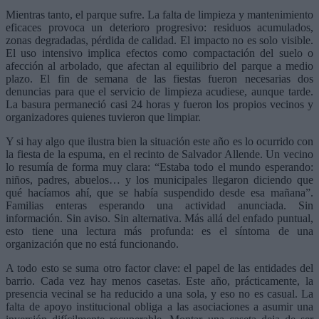
Mientras tanto, el parque sufre. La falta de limpieza y mantenimiento
eficaces provoca un deterioro progresivo: residuos acumulados,
zonas degradadas, pérdida de calidad. El impacto no es solo visible.
El uso intensivo implica efectos como compactación del suelo o
afección al arbolado, que afectan al equilibrio del parque a medio
plazo. El fin de semana de las fiestas fueron necesarias dos
denuncias para que el servicio de limpieza acudiese, aunque tarde.
La basura permaneció casi 24 horas y fueron los propios vecinos y
organizadores quienes tuvieron que limpiar.
Y si hay algo que ilustra bien la situación este año es lo ocurrido con
la fiesta de la espuma, en el recinto de Salvador Allende. Un vecino
lo resumía de forma muy clara: “Estaba todo el mundo esperando:
niños, padres, abuelos… y los municipales llegaron diciendo que
qué hacíamos ahí, que se había suspendido desde esa mañana”.
Familias enteras esperando una actividad anunciada. Sin
información. Sin aviso. Sin alternativa. Más allá del enfado puntual,
esto tiene una lectura más profunda: es el síntoma de una
organización que no está funcionando.
A todo esto se suma otro factor clave: el papel de las entidades del
barrio. Cada vez hay menos casetas. Este año, prácticamente, la
presencia vecinal se ha reducido a una sola, y eso no es casual. La
falta de apoyo institucional obliga a las asociaciones a asumir una