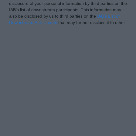
disclosure of your personal information by third parties on the
IAB’s list of downstream participants. This information may
also be disclosed by us to third parties on the
IAB’s List of
Downstream Participants
that may further disclose it to other
third parties.
Personal Data Processing Opt Outs
I want to opt-out of the Sharing of my
personal data.
Opted In
I want to opt-out of the Sale of my
Personal Data.
Opted In
I want to opt-out of processing my
Personal Data for Targeted Advertising.
Opted In
I want to opt-out of Collection, Use,
Retention, Sale, and/or Sharing of my
Personal Data that Is Unrelated with the
Purposes for which it was collected.
Opted In