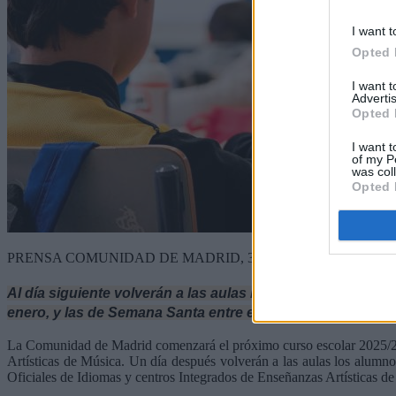
I want t
Opted 
I want 
Advertis
Opted 
I want t
of my P
was col
Opted 
PRENSA COMUNIDAD DE MADRID, 30 de mayo de 2025
Al día siguiente volverán a las aulas los alumnos de Secu
enero, y las de Semana Santa entre el 27 de marzo y el 6 de
La Comunidad de Madrid comenzará el próximo curso escolar 2025/26 e
Artísticas de Música. Un día después volverán a las aulas los alumn
Oficiales de Idiomas y centros Integrados de Enseñanzas Artísticas 