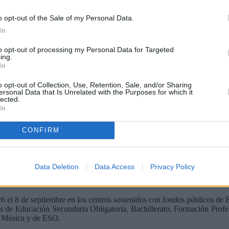
o opt-out of the Sale of my Personal Data.
In
to opt-out of processing my Personal Data for Targeted
ing.
In
o opt-out of Collection, Use, Retention, Sale, and/or Sharing
ersonal Data that Is Unrelated with the Purposes for which it
lected.
In
CONFIRM
Data Deletion
Data Access
Privacy Policy
ndaria Obligatoria, Bachillerato y Formación Profesional. L
 abril
l 8 de septiembre en los centros sostenidos con fondos públicos de Ed
os de Educación Secundaria Obligatoria, Bachillerato, Formación Prof
de Música y de ESO.