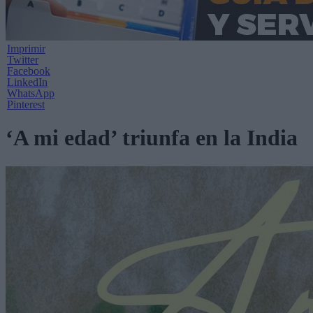
Imprimir
Twitter
Facebook
LinkedIn
WhatsApp
Pinterest
‘A mi edad’ triunfa en la India