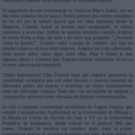
celebrado el pasado 14 de diciembre en Karaikudi (India).
El argumento de este cortometraje se centra en Pilar e Isabel, que un
día están sentadas en un banco. Podría parecer una escena romántica
de no ser por la señora mayor que las mira fijamente desde la
distancia. Cuando Isabel se levanta para preguntarle, la señora
comienza a acercarse. Ambas se quedan perplejas cuando Ángeles
se sienta frente a ellas, las mira y les hace una pregunta: “¿Vosotras
cómo lo hacéis?”. Cuando están a punto de contarle con lujo de
detalles cómo es el sexo entre mujeres, Ángeles las corta ruborizada.
Solo quiere saber cómo ligan entre ellas. Pilar e Isabel le dan
algunas claves y consejos que Ángeles escucha ilusionada. El no ya
lo tiene, ahora queda intentarlo.
Thilsri International Film Festival tiene por objetivo promover la
creatividad, establecer una red entre jóvenes y nuevos cineastas de
diferentes partes del mundo y fomentar un mejor entendimiento
entre las diferentes culturas. Todo ello con un espíritu de amistad y
cooperación universal entre cineastas de distintas cinematografías.
Es éste el segundo cortometraje profesional de Ángela Angulo, que
estudió Comunicación Audiovisual en la Universidad de Málaga y
el Máster en Guion de Ficción en Cine y TV en la Universidad
Pontificia de Salamanca, donde trabajó en el
podcast Más que
trama
. Después de terminar sus estudios, pudo rodar su primer
cortometraje gracias al certamen Rodando por Jaén, donde dirigió su