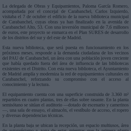
La delegada de Obras y Equipamientos, Paloma García Romero,
acompañada por el concejal de Carabanchel, Carlos Izquierdo,
visitaba el 7 de octubre el edificio de la nueva biblioteca municipal
de Carabanchel, cuyas obras ya han finalizado en la avenida de
Carabanchel Alto, 53. Con una inversión municipal de 7,6 millones
de euros, este proyecto se enmarca en el Plan SURES de desarrollo
de los distritos del sur y del este de Madrid.
Esta nueva biblioteca, que será puesta en funcionamiento en los
próximos meses, responde a la demanda ciudadana de los vecinos
del PAU de Carabanchel, un área con una población joven creciente
que había quedado fuera del área de influencia de las bibliotecas
existentes en el Distrito. Con esta nueva biblioteca, el Ayuntamiento
de Madrid amplía y moderniza la red de equipamientos culturales en
Carabanchel, reforzando su compromiso con el acceso al
conocimiento y la lectura.
El equipamiento cuenta con una superficie construida de 3.360 m²
repartidos en cuatro plantas, tres de ellas sobre rasante. En la planta
semisótano se sitúan el auditorio —dotado de escenario y camerinos
—, una sala de ensayo, el almacén, el vestíbulo de acceso, el ropero
y diversas dependencias técnicas.
En la planta baja se ubican la recepción, un espacio multiusos, área
de autopréstamo y zona de estar, mientras que la primera planta