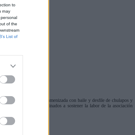
ection to
ou may
 personal
out of the
 downstream
B’s List of
tillas. La velada estuvo amenizada con baile y desfile de chulapos y
esta iniciativa irán destinados a sostener la labor de la asociación