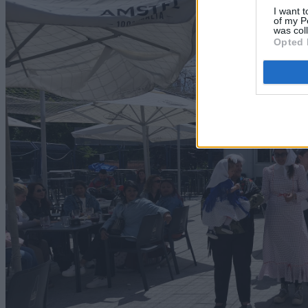
I want t
of my P
was col
Opted 