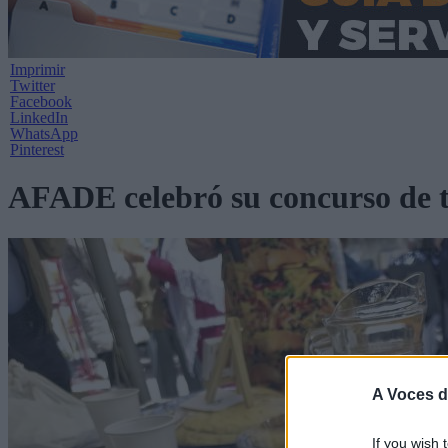
Imprimir
Twitter
Facebook
LinkedIn
WhatsApp
Pinterest
AFADE celebró su concurso de to
A Voces d
If you wish 