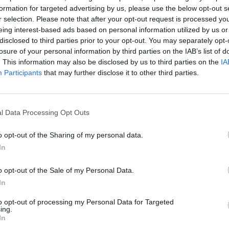
formation for targeted advertising by us, please use the below opt-out s
r selection. Please note that after your opt-out request is processed y
eing interest-based ads based on personal information utilized by us or
disclosed to third parties prior to your opt-out. You may separately opt-
losure of your personal information by third parties on the IAB’s list of
. This information may also be disclosed by us to third parties on the
IA
Participants
that may further disclose it to other third parties.
l Data Processing Opt Outs
o opt-out of the Sharing of my personal data.
In
 chulapos y chulapas infantiles y sénior
 asociación AFADE realizó un año más su ya tradicional concurso de tor
o opt-out of the Sale of my Personal Data.
tortilla donados por Catalana de Occidente. Los fondos obtenidos con 
In
cia y sus familiares.
to opt-out of processing my Personal Data for Targeted
ing.
In