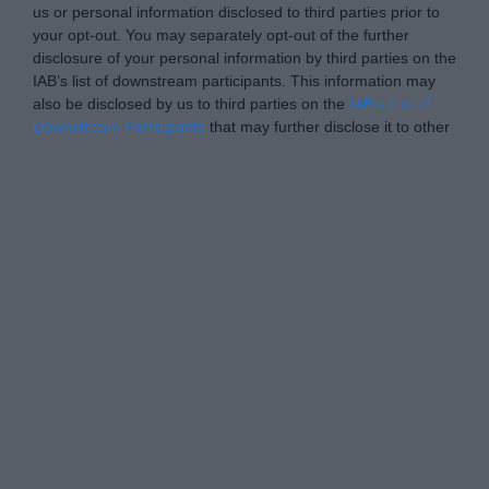
us or personal information disclosed to third parties prior to
your opt-out. You may separately opt-out of the further
disclosure of your personal information by third parties on the
IAB’s list of downstream participants. This information may
also be disclosed by us to third parties on the
IAB’s List of
Downstream Participants
that may further disclose it to other
third parties.
Personal Data Processing Opt Outs
I want to opt-out of the Sharing of my
personal data.
Opted In
I want to opt-out of the Sale of my
Personal Data.
Opted In
I want to opt-out of processing my
Personal Data for Targeted Advertising.
Opted In
I want to opt-out of Collection, Use,
Retention, Sale, and/or Sharing of my